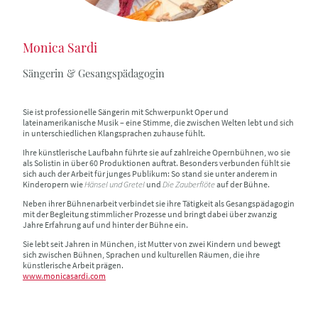
Monica Sardi
Sängerin & Gesangspädagogin
Sie ist professionelle Sängerin mit Schwerpunkt Oper und
lateinamerikanische Musik – eine Stimme, die zwischen Welten lebt und sich
in unterschiedlichen Klangsprachen zuhause fühlt.
Ihre künstlerische Laufbahn führte sie auf zahlreiche Opernbühnen, wo sie
als Solistin in über 60 Produktionen auftrat. Besonders verbunden fühlt sie
sich auch der Arbeit für junges Publikum: So stand sie unter anderem in
Kinderopern wie
Hänsel und Gretel
und
Die Zauberflöte
auf der Bühne.
Neben ihrer Bühnenarbeit verbindet sie ihre Tätigkeit als Gesangspädagogin
mit der Begleitung stimmlicher Prozesse und bringt dabei über zwanzig
Jahre Erfahrung auf und hinter der Bühne ein.
Sie lebt seit Jahren in München, ist Mutter von zwei Kindern und bewegt
sich zwischen Bühnen, Sprachen und kulturellen Räumen, die ihre
künstlerische Arbeit prägen.
www.monicasardi.com