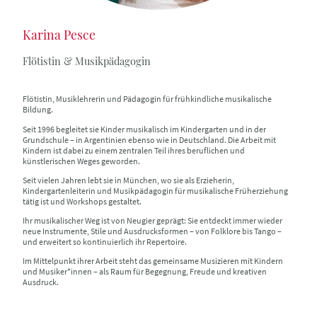
Karina Pesce
Flötistin & Musikpädagogin
Flötistin, Musiklehrerin und Pädagogin für frühkindliche musikalische
Bildung.
Seit 1996 begleitet sie Kinder musikalisch im Kindergarten und in der
Grundschule – in Argentinien ebenso wie in Deutschland. Die Arbeit mit
Kindern ist dabei zu einem zentralen Teil ihres beruflichen und
künstlerischen Weges geworden.
Seit vielen Jahren lebt sie in München, wo sie als Erzieherin,
Kindergartenleiterin und Musikpädagogin für musikalische Früherziehung
tätig ist und Workshops gestaltet.
Ihr musikalischer Weg ist von Neugier geprägt: Sie entdeckt immer wieder
neue Instrumente, Stile und Ausdrucksformen – von Folklore bis Tango –
und erweitert so kontinuierlich ihr Repertoire.
Im Mittelpunkt ihrer Arbeit steht das gemeinsame Musizieren mit Kindern
und Musiker*innen – als Raum für Begegnung, Freude und kreativen
Ausdruck.